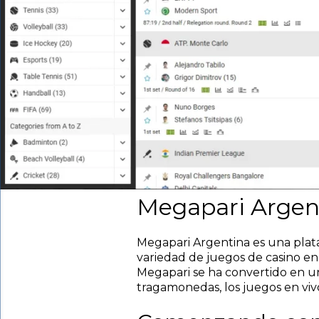
Megapari Argent
Megapari Argentina es una plat
variedad de juegos de casino en 
Megapari se ha convertido en un
tragamonedas, los juegos en viv