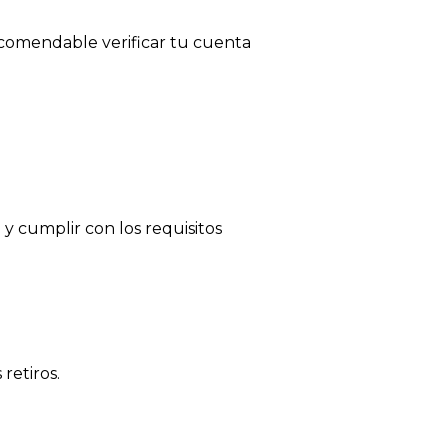
ecomendable verificar tu cuenta
 y cumplir con los requisitos
retiros.