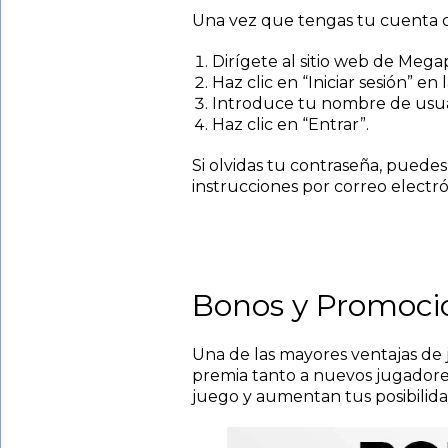
Una vez que tengas tu cuenta crea
Dirígete al sitio web de Megap
Haz clic en “Iniciar sesión” en
Introduce tu nombre de usuar
Haz clic en “Entrar”.
Si olvidas tu contraseña, puede
instrucciones por correo electr
Bonos y Promoci
Una de las mayores ventajas de 
premia tanto a nuevos jugadore
juego y aumentan tus posibilida