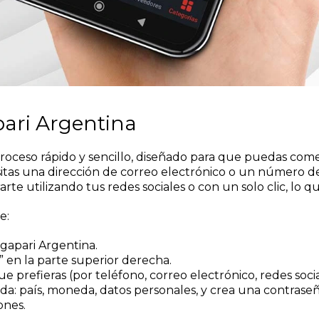
ari Argentina
roceso rápido y sencillo, diseñado para que puedas come
itas una dirección de correo electrónico o un número de
e utilizando tus redes sociales o con un solo clic, lo que 
e:
Megapari Argentina.
” en la parte superior derecha.
e prefieras (por teléfono, correo electrónico, redes social
tada: país, moneda, datos personales, y crea una contrase
ones.