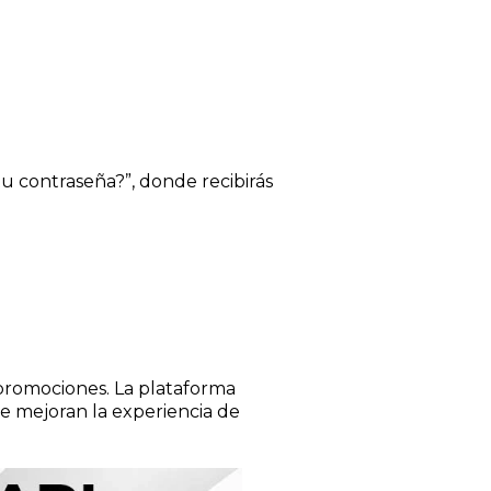
tu contraseña?”, donde recibirás
 promociones. La plataforma
e mejoran la experiencia de